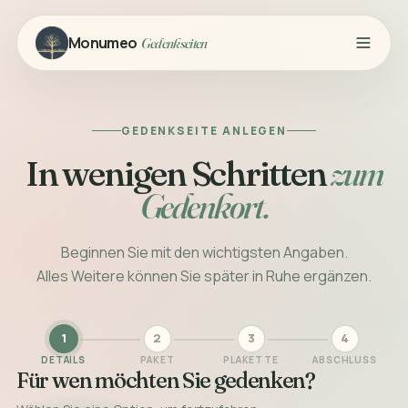
Monumeo
Gedenkseiten
GEDENKSEITE ANLEGEN
In wenigen Schritten
zum
Gedenkort.
Beginnen Sie mit den wichtigsten Angaben.
Alles Weitere können Sie später in Ruhe ergänzen.
1
2
3
4
DETAILS
PAKET
PLAKETTE
ABSCHLUSS
Für wen möchten Sie gedenken?