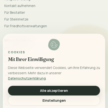
Kontakt aufnehmen
Für Bestatter
Für Steinmetze
Für Friedhofsverwaltungen
Hilfe & Rechtliches
Impressum
COOKIES
Datenschutz
Mit Ihrer Einwilligung
AGB
Diese Webseite verwendet Cookies, um Ihre Erfahrung zu
Widerrufsrecht
verbessern. Mehr dazu in unserer
Versand & Lieferung
Datenschutzerklärung
.
Rücksendung & Erstattung
Alle akzeptieren
Einstellungen
©
2026
Monumeo. Mit Liebe für bleibende Erinnerungen.