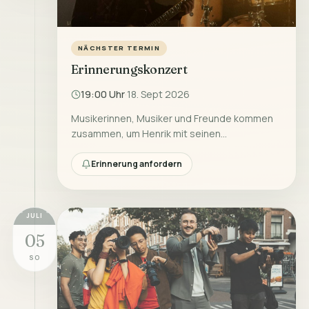
NÄCHSTER TERMIN
Erinnerungskonzert
·
19:00 Uhr
18. Sept 2026
Musikerinnen, Musiker und Freunde kommen
zusammen, um Henrik mit seinen
Lieblingssongs und gemeinsamen
Erinnerungen zu ehren.
Erinnerung anfordern
JULI
05
SO