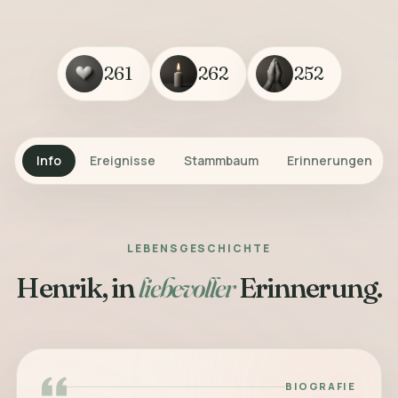
261
262
252
Info
Ereignisse
Stammbaum
Erinnerungen
LEBENSGESCHICHTE
Henrik, in
liebevoller
Erinnerung.
BIOGRAFIE