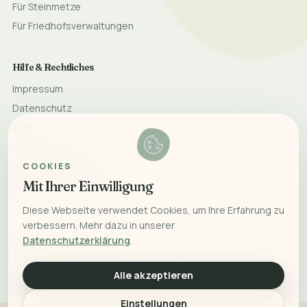
Für Steinmetze
Für Friedhofsverwaltungen
Hilfe & Rechtliches
Impressum
Datenschutz
AGB
Widerrufsrecht
Versand & Lieferung
COOKIES
Mit Ihrer Einwilligung
Rücksendung & Erstattung
Diese Webseite verwendet Cookies, um Ihre Erfahrung zu
verbessern. Mehr dazu in unserer
Datenschutzerklärung
.
©
2026
Monumeo. Mit Liebe für bleibende Erinnerungen.
Zurück nach oben
Alle akzeptieren
Einstellungen