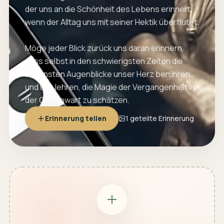
der uns an die Schönheit des Lebens erinnert,
wenn der Alltag uns mit seiner Hektik überflutet.
Möge jeder Blick zurück uns daran erinnern,
dass selbst in den schwierigsten Zeiten die
schönsten Augenblicke unser Herz berühren
und uns lehren, die Magie der Vergangenheit in
der Gegenwart zu schätzen.
Erinnerung teilen
1 geteilte Erinnerung