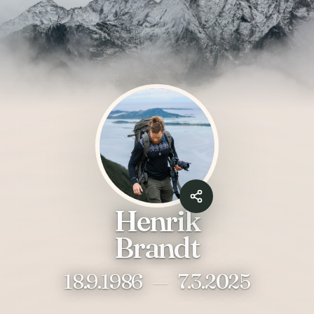
Henrik
Brandt
18.9.1986
—
7.3.2025