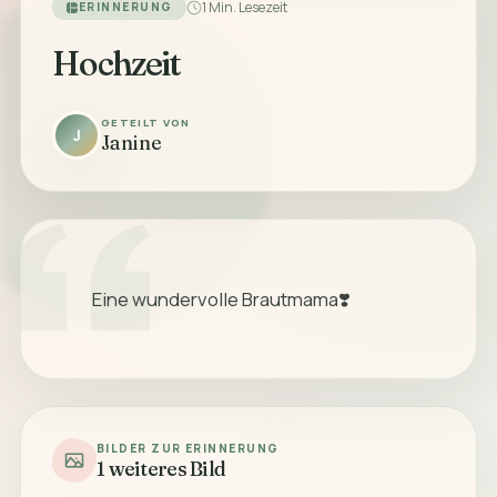
1 Min. Lesezeit
ERINNERUNG
Hochzeit
GETEILT VON
J
Janine
            Eine wundervolle Brautmama❣️

BILDER ZUR ERINNERUNG
1 weiteres Bild