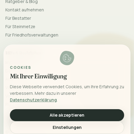
Ratgeber & Blog
Kontakt aufnehmen
Für Bestatter
Für Steinmetze
Für Friedhofsverwaltungen
Hilfe & Rechtliches
Impressum
COOKIES
Datenschutz
Mit Ihrer Einwilligung
AGB
Diese Webseite verwendet Cookies, um Ihre Erfahrung zu
Widerrufsrecht
verbessern. Mehr dazu in unserer
Versand & Lieferung
Datenschutzerklärung
.
Rücksendung & Erstattung
Alle akzeptieren
Einstellungen
©
2026
Monumeo. Mit Liebe für bleibende Erinnerungen.