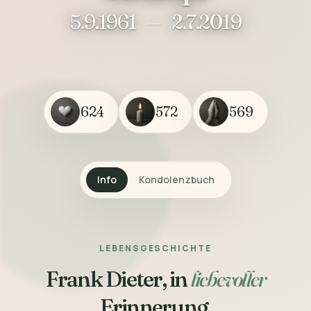
5.9.1961
—
2.7.2019
624
572
569
Info
Kondolenzbuch
LEBENSGESCHICHTE
Frank Dieter, in
liebevoller
Erinnerung.