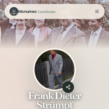
Monumeo
Gedenkseiten
Frank Dieter
Strümpf