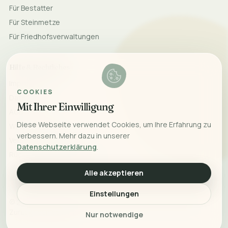
Für Bestatter
Für Steinmetze
Für Friedhofsverwaltungen
Hilfe & Rechtliches
Impressum
COOKIES
Datenschutz
Mit Ihrer Einwilligung
AGB
Diese Webseite verwendet Cookies, um Ihre Erfahrung zu
Widerrufsrecht
verbessern. Mehr dazu in unserer
Versand & Lieferung
Datenschutzerklärung
.
Rücksendung & Erstattung
Alle akzeptieren
Einstellungen
©
2026
Monumeo. Mit Liebe für bleibende Erinnerungen.
Zurück nach oben
Nur notwendige