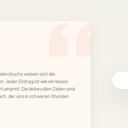
olenzbuchs weben sich die
. Jeder Eintrag ist wie ein leises
l umarmt. Die liebevollen Zeilen sind
uch, der uns in schweren Stunden