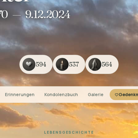
70
—
9.12.2024
594
537
564
Erinnerungen
Kondolenzbuch
Galerie
Gedenkm
LEBENSGESCHICHTE