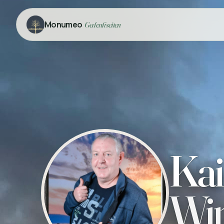
Monumeo
Gedenkseiten
Kai
Win