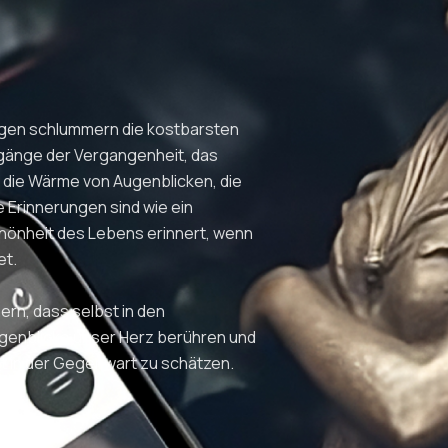
ungen schlummern die kostbarsten
gänge der Vergangenheit, das
 die Wärme von Augenblicken, die
e Erinnerungen sind wie ein
chönheit des Lebens erinnert, wenn
et.
ern, dass selbst in den
genblicke unser Herz berühren und
t in der Gegenwart zu schätzen.