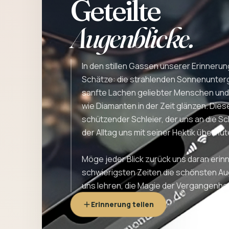
Geteilte
Augenblicke.
In den stillen Gassen unserer Erinner
Schätze: die strahlenden Sonnenunter
sanfte Lachen geliebter Menschen und
wie Diamanten in der Zeit glänzen. Dies
schützender Schleier, der uns an die S
der Alltag uns mit seiner Hektik überflut
Möge jeder Blick zurück uns daran erinn
schwierigsten Zeiten die schönsten Au
uns lehren, die Magie der Vergangenhei
Erinnerung teilen