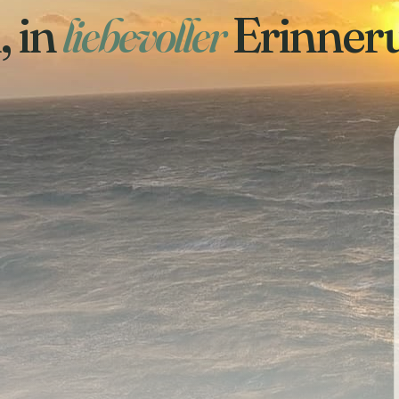
, in
liebevoller
Erinner