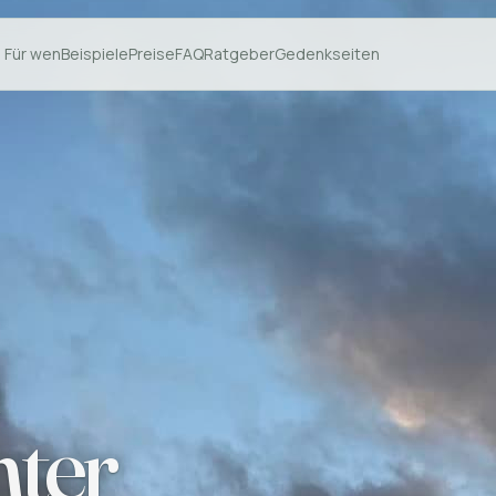
Für wen
Beispiele
Preise
FAQ
Ratgeber
Gedenkseiten
ter