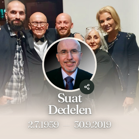
Suat
Dedelen
2.7.1959
—
30.9.2019