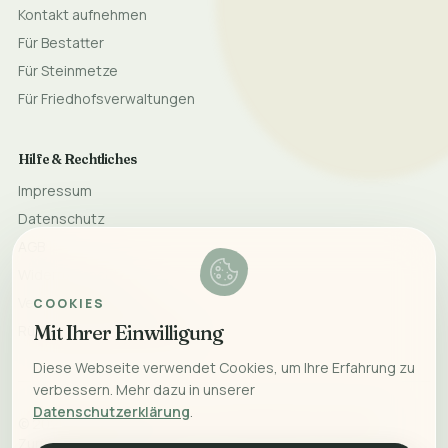
Kontakt aufnehmen
Für Bestatter
Für Steinmetze
Für Friedhofsverwaltungen
Hilfe & Rechtliches
Impressum
Datenschutz
AGB
Widerrufsrecht
Versand & Lieferung
COOKIES
Mit Ihrer Einwilligung
Rücksendung & Erstattung
Diese Webseite verwendet Cookies, um Ihre Erfahrung zu
verbessern. Mehr dazu in unserer
Datenschutzerklärung
.
©
2026
Monumeo. Mit Liebe für bleibende Erinnerungen.
Zurück nach oben