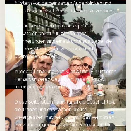
flüstern von gemeinsamen Augenblicken und
halten das Licht lebendig, das niemals verlischt.
„Anılar, sevgiyle örülmüş bir köprüdür;
mesafeleri unutturur, zamanı aşar.“
(Erinnerungen sind eine Brücke aus Liebe; sie
lassen Entfernungen vergessen und
überwinden die Zeit.)
In jeder Erinnerung lebt Suat weiter – in unseren
Herzen, unseren Gedanken, in dem, was wir
miteinander teilen durften.
Diese Seite ist ein Raum für all die Geschichten,
die Tränen und das Lachen, die ihn
unvergessen machen. Hier darf das Vermissen
Platz finden, genauso wie die Dankbarkeit für