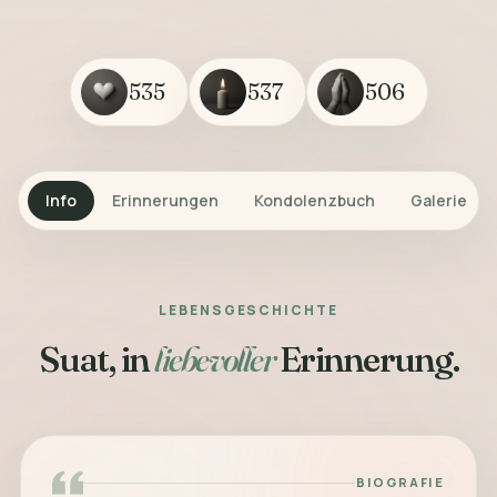
535
537
506
Info
Erinnerungen
Kondolenzbuch
Galerie
LEBENSGESCHICHTE
Suat, in
liebevoller
Erinnerung.
BIOGRAFIE