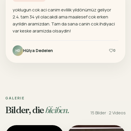
yoklugun cok aci canim evlilik yildönümüz geliyor
2.4. tam 34 yil olacakdi ama maalesef cok erken
ayrildin aramizdan. Tam da sana canin cok ihdiyaci
var keske aramizda olsaydin!
Hülya Dedelen
0
HD
GALERIE
Bilder, die
bleiben.
15 Bilder · 2 Videos