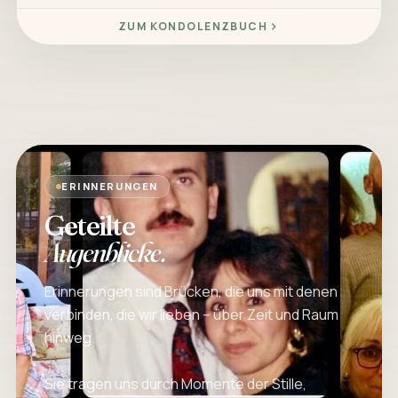
ZUM KONDOLENZBUCH
ERINNERUNGEN
Geteilte
Augenblicke.
Erinnerungen sind Brücken, die uns mit denen
verbinden, die wir lieben – über Zeit und Raum
hinweg.
Sie tragen uns durch Momente der Stille,