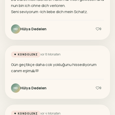
nun bin ich ohne dich verloren.
Seni seviyorum -Ich liebe dich mein Schatz.
Hülya Dedelen
0
HD
vor 8 Monaten
KONDOLENZ
Gün geçtikçe daha cok yokluğunu hissediyorum
canım eşim🙏🫶
Hülya Dedelen
0
HD
vor 4 Monaten
KONDOLENZ