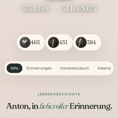
3.5.1948
—
31.10.2025
465
451
384
Info
Erinnerungen
Kondolenzbuch
Galerie
LEBENSGESCHICHTE
Anton, in
liebevoller
Erinnerung.