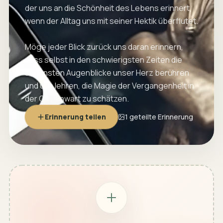
der uns an die Schönheit des Lebens erinnert,
wenn der Alltag uns mit seiner Hektik überflutet.
Möge jeder Blick zurück uns daran erinnern,
dass selbst in den schwierigsten Zeiten die
schönsten Augenblicke unser Herz berühren
und uns lehren, die Magie der Vergangenheit in
der Gegenwart zu schätzen.
Erinnerung teilen
1 geteilte Erinnerung