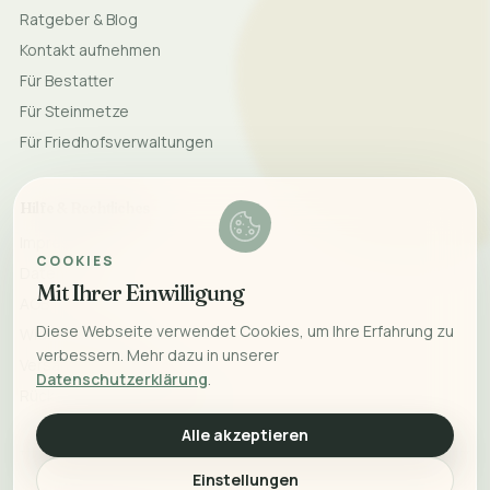
Ratgeber & Blog
Kontakt aufnehmen
Für Bestatter
Für Steinmetze
Für Friedhofsverwaltungen
Hilfe & Rechtliches
Impressum
COOKIES
Datenschutz
Mit Ihrer Einwilligung
AGB
Diese Webseite verwendet Cookies, um Ihre Erfahrung zu
Widerrufsrecht
verbessern. Mehr dazu in unserer
Versand & Lieferung
Datenschutzerklärung
.
Rücksendung & Erstattung
Alle akzeptieren
Einstellungen