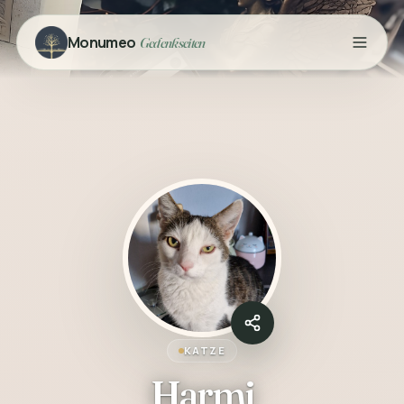
Monumeo
Gedenkseiten
KATZE
Harmi