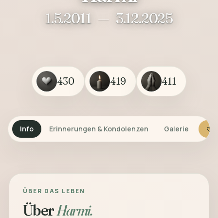
1.5.2011
—
3.12.2025
430
419
411
Info
Erinnerungen & Kondolenzen
Galerie
G
ÜBER DAS LEBEN
Über
Harmi.