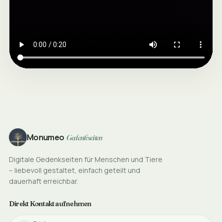
Footer
Monumeo
Gedenkseiten
Digitale Gedenkseiten für Menschen und Tiere
– liebevoll gestaltet, einfach geteilt und
dauerhaft erreichbar.
Direkt Kontakt aufnehmen