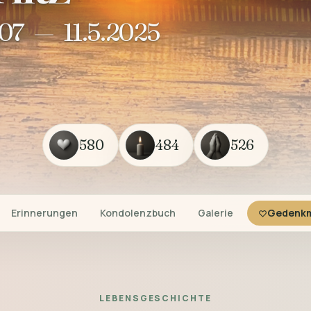
007
—
11.5.2025
580
484
526
Erinnerungen
Kondolenzbuch
Galerie
Gedenkm
LEBENSGESCHICHTE