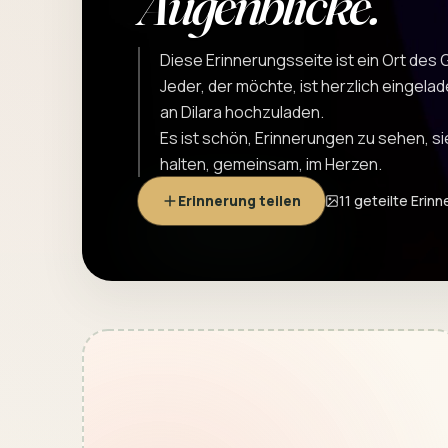
Augenblicke.
Diese Erinnerungsseite ist ein Ort des
Jeder, der möchte, ist herzlich eingela
an Dilara hochzuladen.
Es ist schön, Erinnerungen zu sehen, sie
halten, gemeinsam, im Herzen.
Erinnerung teilen
11 geteilte Erin