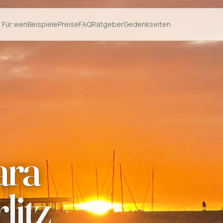
Für wen
Beispiele
Preise
FAQ
Ratgeber
Gedenkseiten
ara
litz