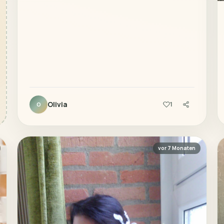
Olivia
1
O
vor 7 Monaten