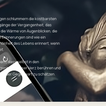
ungen schlummern die kostbarsten
gänge der Vergangenheit, das
 die Wärme von Augenblicken, die
e Erinnerungen sind wie ein
chönheit des Lebens erinnert, wenn
et.
ern, dass selbst in den
genblicke unser Herz berühren und
t in der Gegenwart zu schätzen.