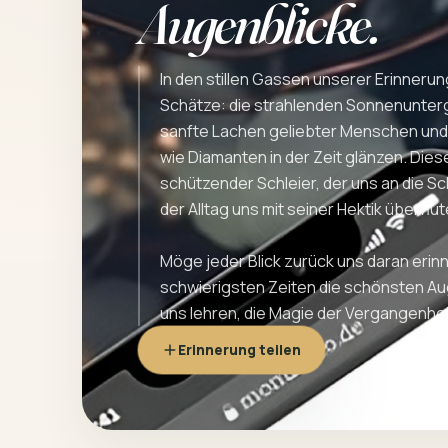
Augenblicke.
In den stillen Gassen unserer Erinner
Schätze: die strahlenden Sonnenunter
sanfte Lachen geliebter Menschen und
wie Diamanten in der Zeit glänzen. Dies
schützender Schleier, der uns an die S
der Alltag uns mit seiner Hektik überflut
Möge jeder Blick zurück uns daran erinn
schwierigsten Zeiten die schönsten Au
uns lehren, die Magie der Vergangenhei
Erinnerung teilen