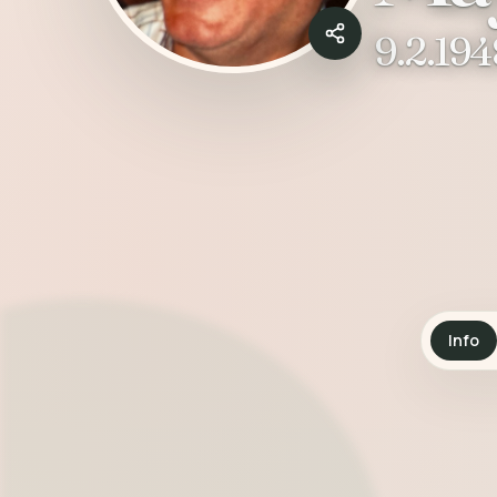
9.2.194
Info