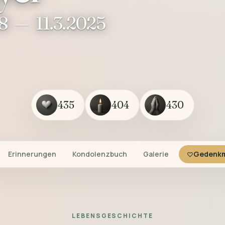
8
—
11.3.2025
435
404
430
Erinnerungen
Kondolenzbuch
Galerie
Gedenkm
LEBENSGESCHICHTE