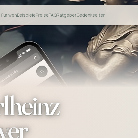
Für wen
Beispiele
Preise
FAQ
Ratgeber
Gedenkseiten
lheinz
yer