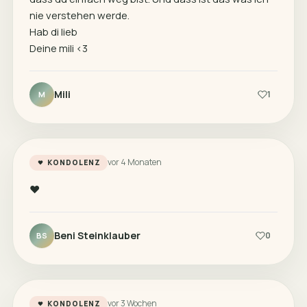
nie verstehen werde.
Hab di lieb
Deine mili <3
Mili
1
M
vor 4 Monaten
KONDOLENZ
♥️
Beni Steinklauber
0
BS
vor 3 Wochen
KONDOLENZ