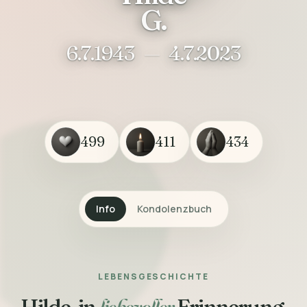
G.
6.7.1943
—
4.7.2023
499
411
434
Info
Kondolenzbuch
LEBENSGESCHICHTE
Hilde, in
liebevoller
Erinnerung.