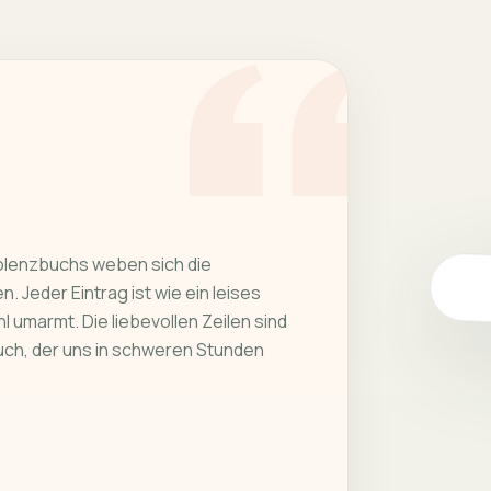
olenzbuchs weben sich die
. Jeder Eintrag ist wie ein leises
l umarmt. Die liebevollen Zeilen sind
uch, der uns in schweren Stunden