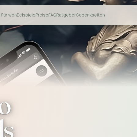
Für wen
Beispiele
Preise
FAQ
Ratgeber
Gedenkseiten
o
ls