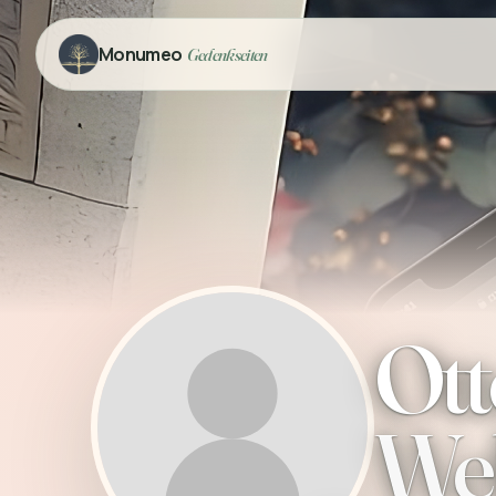
Monumeo
Gedenkseiten
Ott
We