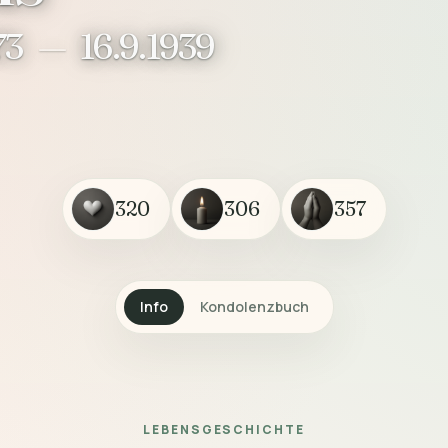
73
—
16.9.1939
320
306
357
Info
Kondolenzbuch
LEBENSGESCHICHTE