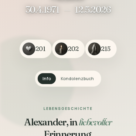
30.4.1971
—
12.5.2026
201
202
215
Info
Kondolenzbuch
LEBENSGESCHICHTE
Alexander, in
liebevoller
Erinnerung.