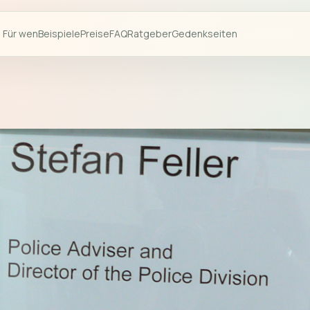
Für wen
Beispiele
Preise
FAQ
Ratgeber
Gedenkseiten