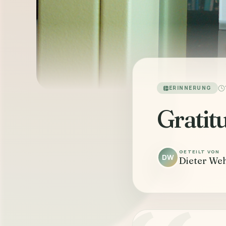
ERINNERUNG
Gratit
GETEILT VON
DW
Dieter We