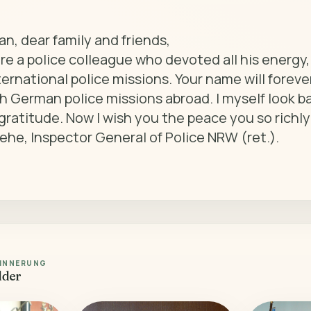
re a police colleague who devoted all his energy
nternational police missions. Your name will forever
h German police missions abroad. I myself look ba
gratitude. Now I wish you the peace you so richly
he, Inspector General of Police NRW (ret.). 

RINNERUNG
lder