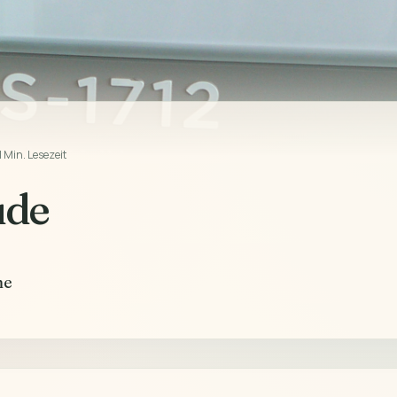
1 Min. Lesezeit
ude
he