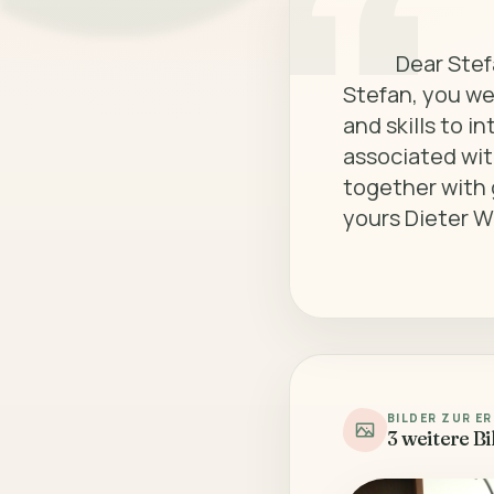
            Dear Stefan, dear family and friends,

Stefan, you we
and skills to i
associated wit
together with 
yours Dieter We
BILDER ZUR E
3 weitere Bi