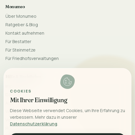
Monumeo
Über Monumeo
Ratgeber & Blog
Kontakt aufnehmen
Für Bestatter
Für Steinmetze
Für Friedhofsverwaltungen
Hilfe & Rechtliches
Impressum
COOKIES
Datenschutz
Mit Ihrer Einwilligung
AGB
Diese Webseite verwendet Cookies, um Ihre Erfahrung zu
Widerrufsrecht
verbessern. Mehr dazu in unserer
Versand & Lieferung
Datenschutzerklärung
.
Rücksendung & Erstattung