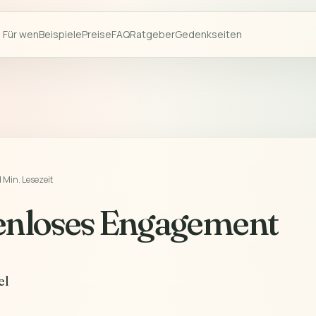
Für wen
Beispiele
Preise
FAQ
Ratgeber
Gedenkseiten
1 Min. Lesezeit
enloses Engagement
el