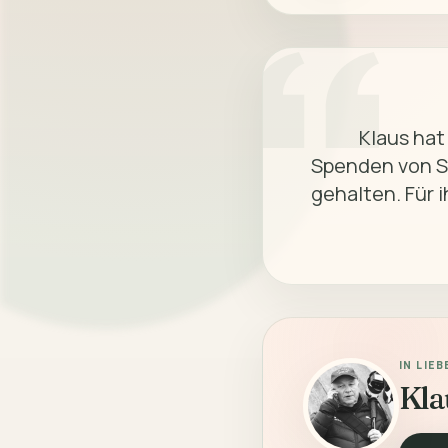
            Klaus hat nicht nur (auch) an das sportliche Laufen gedacht. Mit 
Spenden von S
gehalten. Für 
IN LIE
Kla