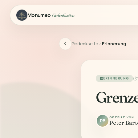
Monumeo
Gedenkseiten
Gedenkseite
Erinnerung
ERINNERUNG
Grenz
GETEILT VON
PB
Peter Bart