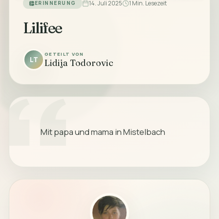
14. Juli 2025
1 Min. Lesezeit
ERINNERUNG
Lilifee
GETEILT VON
LT
Lidija Todorovic
            Mit papa und mama in Mistelbach
