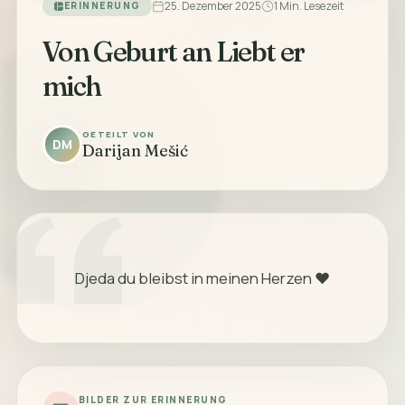
25. Dezember 2025
1 Min. Lesezeit
ERINNERUNG
Von Geburt an Liebt er
mich
GETEILT VON
DM
Darijan Mešić
            Djeda du bleibst in meinen Herzen ♥️

BILDER ZUR ERINNERUNG