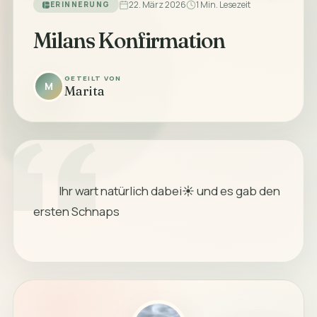
22. März 2026
1 Min. Lesezeit
ERINNERUNG
Milans Konfirmation
GETEILT VON
M
Marita
            Ihr wart natürlich dabei☀️ und es gab den 
ersten Schnaps
